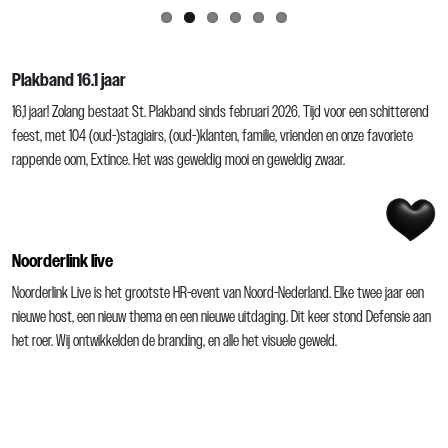
Check update
Plakband 16.1 jaar
16,1 jaar! Zolang bestaat St. Plakband sinds februari 2026. Tijd voor een schitterend
feest, met 104 (oud-)stagiairs, (oud-)klanten, familie, vrienden en onze favoriete
rappende oom, Extince. Het was geweldig mooi en geweldig zwaar.
Check case +
Noorderlink live
Noorderlink Live is het grootste HR-event van Noord-Nederland. Elke twee jaar een
nieuwe host, een nieuw thema en een nieuwe uitdaging. Dit keer stond Defensie aan
het roer. Wij ontwikkelden de branding, en alle het visuele geweld.