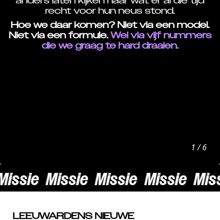
anders laten kijken naar wat er al die tijd
recht voor hun neus stond.
Hoe we daar komen? Niet via een model.
Niet via een formule.
Wel via vijf nummers
die we graag te hard draaien.
1 / 6
issie
Missie
Missie
Missie
Miss
LEEUWARDENS NIEUWE