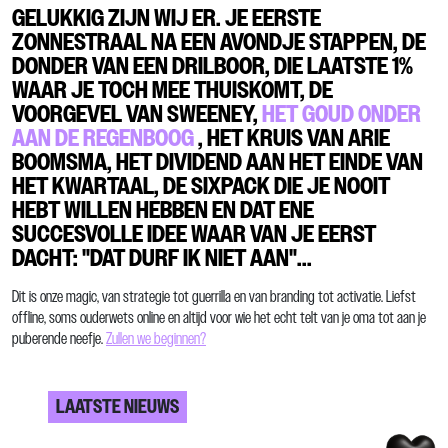
GELUKKIG ZIJN WIJ ER. JE EERSTE
ZONNESTRAAL NA EEN AVONDJE STAPPEN, DE
DONDER VAN EEN DRILBOOR, DIE LAATSTE 1%
WAAR JE TOCH MEE THUISKOMT, DE
VOORGEVEL VAN SWEENEY,
HET GOUD ONDER
AAN DE REGENBOOG
, HET KRUIS VAN ARIE
BOOMSMA, HET DIVIDEND AAN HET EINDE VAN
HET KWARTAAL, DE SIXPACK DIE JE NOOIT
HEBT WILLEN HEBBEN EN DAT ENE
SUCCESVOLLE IDEE WAAR VAN JE EERST
DACHT: "DAT DURF IK NIET AAN"...
Dit is onze magic, van strategie tot guerrilla en van branding tot activatie. Liefst
offline, soms ouderwets online en altijd voor wie het echt telt van je oma tot aan je
puberende neefje.
Zullen we beginnen?
LAATSTE NIEUWS
Check case +