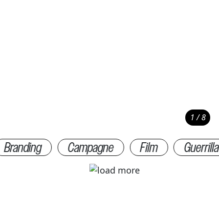
1 / 8
16
Branding
Campagne
Film
Guerrilla